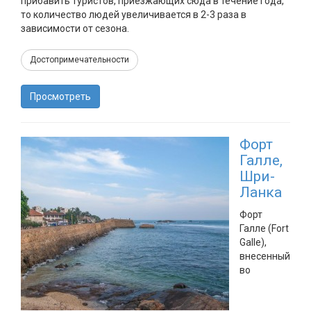
прибавить туристов, приезжающих сюда в течение года,
то количество людей увеличивается в 2-3 раза в
зависимости от сезона.
Достопримечательности
Просмотреть
Форт
Галле,
Шри-
Ланка
Форт
Галле (Fort
Galle),
внесенный
во